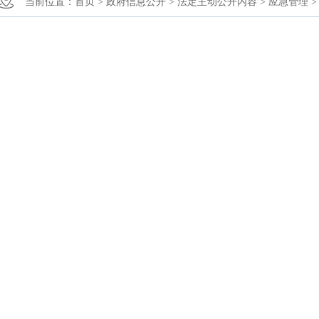
当前位置：
首页 >
政府信息公开 >
法定主动公开内容 >
应急管理 >