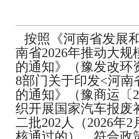
按照《河南省发展
南省
2026
年推动大规
的通知》（豫发改环
8
部门关于
印发
<
河南
的通知》（豫商运〔
织开展国家汽车
报废
二
批
202
人（
202
6
年
2
核通过的），符合政