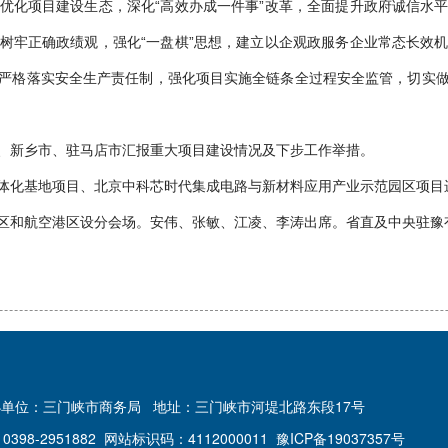
优化项目建设生态，深化“高效办成一件事”改革，全面提升政府诚信水
树牢正确政绩观，强化“一盘棋”思想，建立以企观政服务企业常态长效
严格落实安全生产责任制，强化项目实施全链条全过程安全监管，切实
新乡市、驻马店市汇报重大项目建设情况及下步工作举措。
化基地项目、北京中科芯时代集成电路与新材料应用产业示范园区项目
航空港区设分会场。安伟、张敏、江凌、李涛出席。省直及中央驻豫有
办单位：三门峡市商务局
地址：三门峡市河堤北路东段17号
398-2951882
网站标识码：4112000011
豫ICP备19037357号