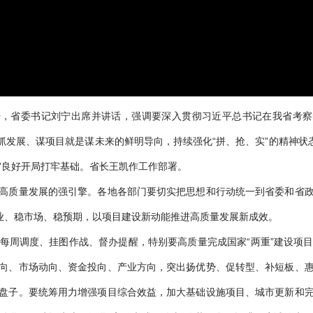
，省委书记刘宁出席并讲话，强调要深入贯彻习近平总书记在我省考察时
就是抓发展、谋项目就是谋未来的鲜明导向，持续强化“拼、抢、实”的精神
五”良好开局打牢基础。省长王凯作工作部署。
质量发展的强引擎。各地各部门要切实把思想和行动统一到省委和省政
企业、稳市场、稳预期，以项目建设新动能推进高质量发展新成效。
周调度、挂图作战、督办提醒，特别要高质量完成国家“两重”建设项目
向、市场动向、资金投向、产业方向，突出扬优势、促转型、补短板、
盘子。要统筹用力增强项目综合效益，加大基础设施项目、城市更新和